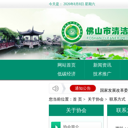
今天是：
2026年8月8日 星期六
企业推广宣传方
网站首页
新闻资讯
佛山市清洁生产
低碳经济
技术推广
佛山市中小企业服
通知公告
国家发展改革委
您当前位置：
首 页
>
关于协会
>
联系方式
佛山市科学技术局
关于协会
联系
广东省能源局关于
广东省工业和信息
协会简介