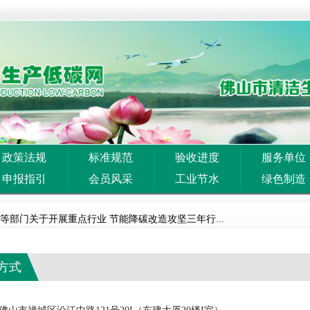
案
政策法规
标准规范
验收进度
服务单位
与低碳经济协会 佛山市陶瓷协会关于废止1项...
申报指引
会员风采
工业节水
绿色制造
务局转发广东省工业和信息化厅关于开展2026...
等部门关于开展重点行业 节能降碳改造攻坚三年行...
关于组织申报2026年度佛山市工程技术研究中...
方式
《2026年广东省重点节能技术应用典型案例》...
化厅关于开展2026年度省级绿色工厂绿色工业...