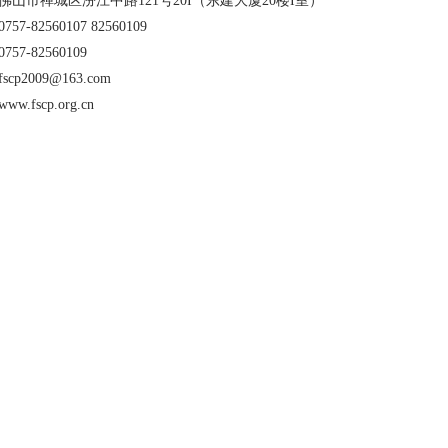
佛山市禅城区汾江中路121号20I（东建大厦20楼I室）
开展2027年省级节能降耗专项资金储备项目征...
57-82560107 82560109
57-82560109
厅 广东省财政厅 国家税务总局广东省税务局关于...
cp2009@163.com
年生态文明建设示范区（生态工业园区）创建工作...
w.fscp.org.cn
化厅关于组织推荐2026年重点用水企业、园区...
组织开展2026年度工业节能监察工作的通知》
公厅关于组织开展2026年度工业节能监察工作...
生态环保重点任务发布
26年重点用水企业、园区水效领跑者遴选工作的...
案
与低碳经济协会 佛山市陶瓷协会关于废止1项...
务局转发广东省工业和信息化厅关于开展2026...