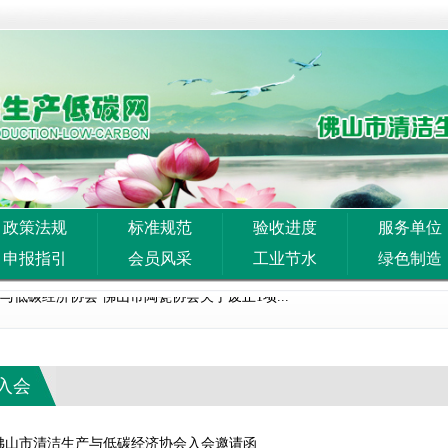
政策法规
标准规范
验收进度
服务单位
案
申报指引
会员风采
工业节水
绿色制造
与低碳经济协会 佛山市陶瓷协会关于废止1项...
务局转发广东省工业和信息化厅关于开展2026...
等部门关于开展重点行业 节能降碳改造攻坚三年行...
入会
关于组织申报2026年度佛山市工程技术研究中...
佛山市清洁生产与低碳经济协会入会邀请函