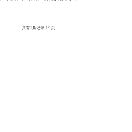
《2026年广东省重点节能技术应用典型案例》...
化厅关于开展2026年度省级绿色工厂绿色工业...
开展2027年省级节能降耗专项资金储备项目征...
共有1条记录,1/1页
厅 广东省财政厅 国家税务总局广东省税务局关于...
年生态文明建设示范区（生态工业园区）创建工作...
化厅关于组织推荐2026年重点用水企业、园区...
组织开展2026年度工业节能监察工作的通知》
公厅关于组织开展2026年度工业节能监察工作...
生态环保重点任务发布
26年重点用水企业、园区水效领跑者遴选工作的...
案
与低碳经济协会 佛山市陶瓷协会关于废止1项...