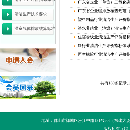
广东省企业（单位）二氧化碳
广东省科学技术厅 广东省财政厅 国家税务总
广东省企业碳排放核查规范（2
清洁生产技术要求
塑料制品行业清洁生产评价
关于开展2026年生态文明建设示范区（生态
淡水养殖业（池塘）清洁生
温室气体排放核算标准
广东省工业和信息化厅关于组织推荐2026年
住宿餐饮业清洁生产评价指
一图读懂《关于组织开展2026年度工业节
锗行业清洁生产评价指标体
再生橡胶行业清洁生产评价
工业和信息化部办公厅关于组织开展2026年
广东“十五五”生态环保重点任务发布
关于组织开展2026年重点用水企业、园区水
共有189条记录,1
企业推广宣传方案
佛山市清洁生产与低碳经济协会 佛山市陶瓷协
佛山市中小企业服务局转发广东省工业和信息化
地址：佛山市禅城区汾江中路121号20I（东建大厦20I） 电话：+
国家发展改革委等部门关于开展重点行业 节能
版权所有（C