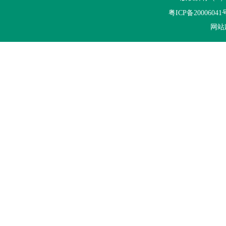
佛山市科学技术局关于组织申报2026年度佛
粤ICP备20006041
网站
广东省能源局关于《2026年广东省重点节能
广东省工业和信息化厅关于开展2026年度省
广东省能源局关于开展2027年省级节能降耗
广东省科学技术厅 广东省财政厅 国家税务总
关于开展2026年生态文明建设示范区（生态
广东省工业和信息化厅关于组织推荐2026年
一图读懂《关于组织开展2026年度工业节
工业和信息化部办公厅关于组织开展2026年
广东“十五五”生态环保重点任务发布
关于组织开展2026年重点用水企业、园区水