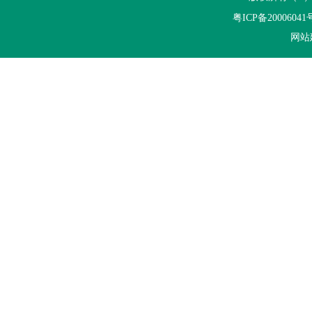
佛山市科学技术局关于组织申报2026年度佛
粤ICP备20006041
网站
广东省能源局关于《2026年广东省重点节能
广东省工业和信息化厅关于开展2026年度省
广东省能源局关于开展2027年省级节能降耗
广东省科学技术厅 广东省财政厅 国家税务总
关于开展2026年生态文明建设示范区（生态
广东省工业和信息化厅关于组织推荐2026年
一图读懂《关于组织开展2026年度工业节
工业和信息化部办公厅关于组织开展2026年
广东“十五五”生态环保重点任务发布
关于组织开展2026年重点用水企业、园区水