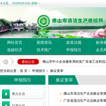
今天是：
2026年8月10日 星期一
网站首页
新闻资讯
政策法规
标准
低碳经济
技术推广
申报指引
会员
佛山市清洁生产与低碳经济协会 佛山市陶瓷协
佛山市中小企业服务局转发广东省工业和信息化
通知公告
国家发展改革委等部门关于开展重点行业 节能
您当前位置：
首 页
>
申报指引
>
换证复审
申报指引
佛山市科学技术局关于组织申报2026年度佛
换证复审
广东省能源局关于《2026年广东省重点节能
佛山市清洁生产企业换证审
重点企业
广东省工业和信息化厅关于开展2026年度省
广东省清洁生产企业换证审
自愿企业