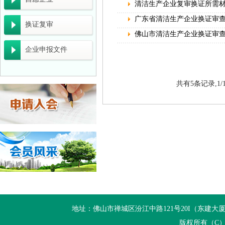
广东省能源局关于开展2027年省级节能降耗
清洁生产企业复审换证所需
广东省清洁生产企业换证审
广东省科学技术厅 广东省财政厅 国家税务总
换证复审
佛山市清洁生产企业换证审
关于开展2026年生态文明建设示范区（生态
企业申报文件
广东省工业和信息化厅关于组织推荐2026年
一图读懂《关于组织开展2026年度工业节
共有5条记录,1/
工业和信息化部办公厅关于组织开展2026年
广东“十五五”生态环保重点任务发布
关于组织开展2026年重点用水企业、园区水
一图读懂《关于组织开展2026年度工业节能
佛山市清洁生产与低碳经济协会 佛山市陶瓷协
佛山市中小企业服务局转发广东省工业和信息化
地址：佛山市禅城区汾江中路121号20I（东建大厦20I） 电话：+
国家发展改革委等部门关于开展重点行业 节能
版权所有（C