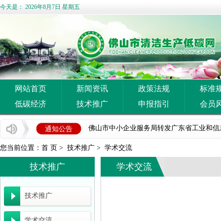
今天是：
2026年8月7日 星期五
网站首页
新闻资讯
企业推广宣传方案
政策法规
标准
低碳经济
技术推广
申报指引
会员
佛山市清洁生产与低碳经济协会 佛山市陶瓷协
佛山市中小企业服务局转发广东省工业和信息化
通知公告
国家发展改革委等部门关于开展重点行业 节能
您当前位置：
首 页
>
技术推广
>
学术交流
佛山市科学技术局关于组织申报2026年度佛
技术推广
学术交流
广东省能源局关于《2026年广东省重点节能
技术推广
广东省工业和信息化厅关于开展2026年度省
学术交流