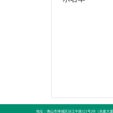
地址：佛山市禅城区汾江中路121号20I（东建大厦20I） 电话：+