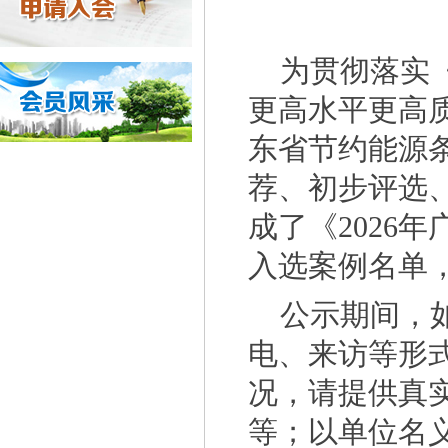
广东省能源局关于开展2027年省级节能降耗
广东省科学技术厅 广东省财政厅 国家税务总
为贯彻落实
关于开展2026年生态文明建设示范区（生态
更高水平更高
广东省工业和信息化厅关于组织推荐2026年
东省节约能源
一图读懂《关于组织开展2026年度工业节
荐、初步评选
工业和信息化部办公厅关于组织开展2026年
成了《2026
广东“十五五”生态环保重点任务发布
入选案例名单
关于组织开展2026年重点用水企业、园区水
公示期间，
企业推广宣传方案
电、来访等形
佛山市清洁生产与低碳经济协会 佛山市陶瓷协
况，请提供真
佛山市中小企业服务局转发广东省工业和信息化
等；以单位名
国家发展改革委等部门关于开展重点行业 节能