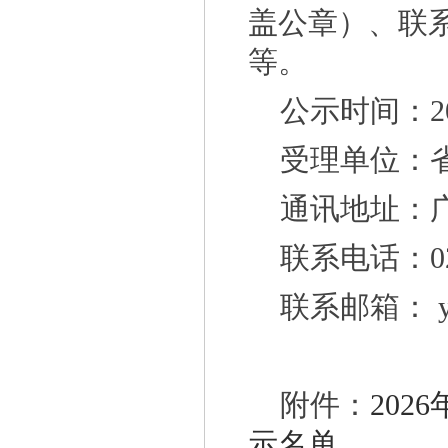
盖公章）、联
佛山市科学技术局关于组织申报2026年度佛
等。
广东省能源局关于《2026年广东省重点节能
公示时间：20
广东省工业和信息化厅关于开展2026年度省
广东省能源局关于开展2027年省级节能降耗
受理单位：
广东省科学技术厅 广东省财政厅 国家税务总
通讯地址：广
关于开展2026年生态文明建设示范区（生态
联系电话：020
广东省工业和信息化厅关于组织推荐2026年
联系邮箱： yuh
一图读懂《关于组织开展2026年度工业节
工业和信息化部办公厅关于组织开展2026年
广东“十五五”生态环保重点任务发布
附件：
20
关于组织开展2026年重点用水企业、园区水
示名单