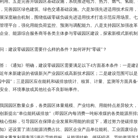
利用。五是完善升级园区基础设施，系统推进电力、热力、燃气、氢能、
生态环保重点任务发布
，完善园区绿色建筑、绿色交通基础设施。六是加强先进适用技术应用，
26年重点用水企业、园区水效领跑者遴选工作的...
展深度融合机制，围绕低碳零碳负碳先进适用技术打造示范应用场景。七
管理平台，强化用能负荷监控、预测与调配能力。八是支持园区加强改革
企业、能源综合服务商等各类主体参与零碳园区建设，探索新模式新机制
问：建设零碳园区需要什么样的条件？如何评判
“零碳”？
答：《通知》明确，建设零碳园区需要满足以下
4
方面基本条件：一是建
近年来新建设的省级新兴产业园区或高新技术园区；二是建设范围可以是
园中园”；三是园区应在能耗和碳排放统计、核算、计量、监测等方面具
安全、环境事故或其他社会不良影响事件。
我国园区数量众多，各类园区体量规模、产业结构、用能特点差异较大，
创新提出“单位能耗碳排放”（即园区内每消费一吨标准煤的各类能源所
核心指标，引导园区在保障企业发展和用能的前提下，通过努力使碳排放
知》还设置了清洁能源消费占比、园区企业产品单位能耗、工业固废综合
用水重复利用率等
5
项引导性指标，从能源结构、循环经济、节约资源等