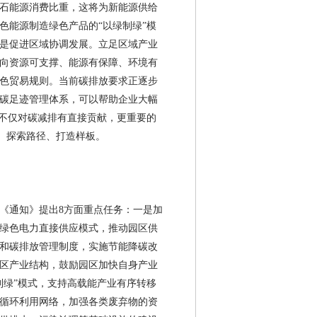
石能源消费比重，这将为新能源供给
2026/6/29
色能源制造绿色产品的“以绿制绿”模
是促进区域协调发展。立足区域产业
2026/6/16
向资源可支撑、能源有保障、环境有
2026/6/16
色贸易规则。当前碳排放要求正逐步
碳足迹管理体系，可以帮助企业大幅
2026/6/10
区不仅对碳减排有直接贡献，更重要的
2026/6/9
验、探索路径、打造样板。
2026/6/2
2026/6/2
《通知》提出
8
方面重点任务：一是加
2026/5/28
绿色电力直接供应模式，推动园区供
2026/5/26
和碳排放管理制度，实施节能降碳改
区产业结构，鼓励园区加快自身产业
2026/5/13
制绿”模式，支持高载能产业有序转移
2026/5/13
循环利用网络，加强各类废弃物的资