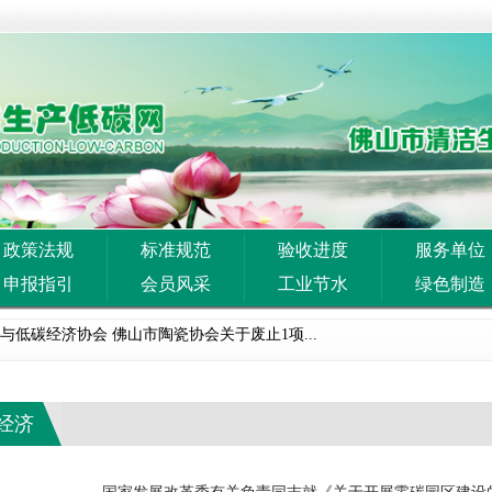
政策法规
标准规范
验收进度
服务单位
申报指引
会员风采
工业节水
绿色制造
案
与低碳经济协会 佛山市陶瓷协会关于废止1项...
务局转发广东省工业和信息化厅关于开展2026...
等部门关于开展重点行业 节能降碳改造攻坚三年行...
经济
关于组织申报2026年度佛山市工程技术研究中...