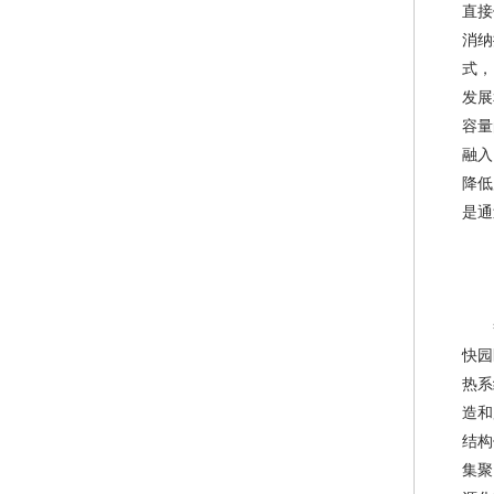
直接
佛山市中小企业服
消纳
式，
国家发展改革委
发展
佛山市科学技术局
容量
融入
广东省能源局关于
降低
广东省工业和信息
是通
广东省能源局关于
广东省科学技术
关于开展2026
快园
广东省工业和信息
热系
造和
一图读懂《关于
结构
工业和信息化部办
集聚