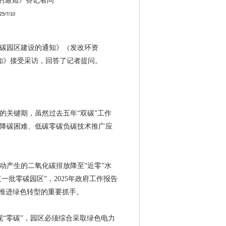
的通知》答记者问
2026/6/10
25/7/10
2026/6/9
2026/6/2
碳园区建设的通知》（发改环资
知》接受采访，回答了记者提问。
2026/6/2
2026/5/28
2026/5/26
的关键期，虽然过去五年
“双碳”工作
2026/5/13
降碳困难、低碳零碳负碳技术推广应
2026/5/13
2026/4/30
动产生的二氧化碳排放降至
“近零”水
立一批零碳园区”，
2025
年政府工作报告
2026/4/28
入推进绿色转型的重要抓手。
2014/9/9
“零碳”，园区必须综合采取绿色电力
2026/7/10