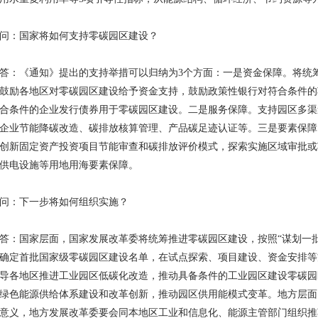
问：国家将如何支持零碳园区建设？
答：《通知》提出的支持举措可以归纳为
3
个方面：一是资金保障。将统
鼓励各地区对零碳园区建设给予资金支持，鼓励政策性银行对符合条件的
合条件的企业发行债券用于零碳园区建设。二是服务保障。支持园区多渠
企业节能降碳改造、碳排放核算管理、产品碳足迹认证等。三是要素保障
创新固定资产投资项目节能审查和碳排放评价模式，探索实施区域审批或
供电设施等用地用海要素保障。
问：下一步将如何组织实施？
答：国家层面，国家发展改革委将统筹推进零碳园区建设，按照
“谋划一
确定首批国家级零碳园区建设名单，在试点探索、项目建设、资金安排等
导各地区推进工业园区低碳化改造，推动具备条件的工业园区建设零碳园
绿色能源供给体系建设和改革创新，推动园区供用能模式变革。地方层面
意义，地方发展改革委要会同本地区工业和信息化、能源主管部门组织推