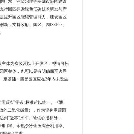
供排水、污染治理等基础设施的建设
2026/4/30
支持园区探索绿色低碳技术研发与产
2026/4/28
是提升园区能碳管理能力，建设园区
创新，支持政府、园区、园区企业、
。
设主体为省级及以上开发区，视情可拓
园区整体，也可以是有明确四至边界
备一定基础；四是园区应在
3
年内未发生
“零碳
/
近零碳”标准难以统一。《通
排放的二氧化碳量），作为评判零碳园
达到“近零”水平。除核心指标外，
利用率、余热余冷余压综合利用率、
方面提出要求。