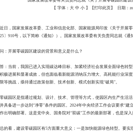
国家发展改革委有关负责同志就《关于开展零碳园区建设
《2026年广东省重点节能技术应用典型案例》...
【 字体：
大
中
小
】【
打印此页
】 日期：
20
化厅关于开展2026年度省级绿色工厂绿色工业...
开展2027年省级节能降耗专项资金储备项目征...
近日，国家发展改革委、工业和信息化部、国家能源局印发《关于开展零
25
〕
910
号，以下简称《通知》）。国家发展改革委有关负责同志就《通
厅 广东省财政厅 国家税务总局广东省税务局关于...
年生态文明建设示范区（生态工业园区）创建工作...
问：开展零碳园区建设的背景和意义是什么？
化厅关于组织推荐2026年重点用水企业、园区...
答：当前，我国已进入实现碳达峰目标、加紧经济社会发展全面绿色转型
组织开展2026年度工业节能监察工作的通知》
积极进展和显著成效，但也面临着新能源消纳压力增大、高耗能行业深度
限等挑战，亟待通过政策创新、技术创新、模式创新实现“破局”。
公厅关于组织开展2026年度工业节能监察工作...
生态环保重点任务发布
零碳园区是指通过规划、设计、技术、管理等方式，使园区内生产生活活
并具备进一步达到“净零”条件的园区。
2024
年中央经济工作会议要求“建
26年重点用水企业、园区水效领跑者遴选工作的...
作出明确部署。这是党中央、国务院对“双碳”工作的最新部署，也是深
案
总的看，建设零碳园区有
5
方面重大意义：一是加快能源绿色转型。要实现
与低碳经济协会 佛山市陶瓷协会关于废止1项...