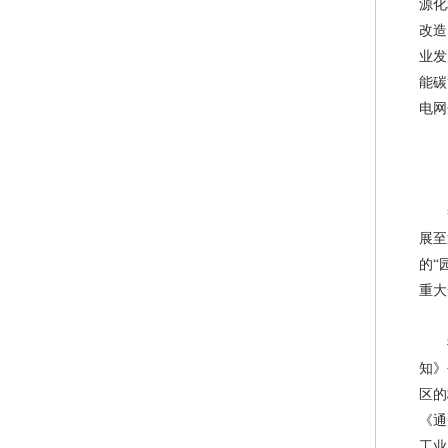
源化
广东“十五五”
改造
关于组织开展20
业发
能碳
电网
展至
的“
重大
知》
区的
《通
工业