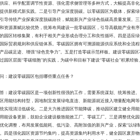
供应、科学配置调节性资源、强化需求侧管理等多种方式，大幅提高非化
务局转发广东省工业和信息化厅关于开展2026...
提供新模式新实践。二是引导产业深度脱碳。以零碳园区为载体，探索绿
引导传统产业探索深度脱碳路径，赋能新兴产业绿色低碳高质量发展。三
等部门关于开展重点行业 节能降碳改造攻坚三年行...
和资源禀赋比较优势，统筹布局建设一批零碳园区，引导高载能产业有序
关于组织申报2026年度佛山市工程技术研究中...
的园区转移集聚，有利于相关产业形成合理分工和良性循环。四是适应绿
国际贸易规则和供应链体系。零碳园区拥有可溯源能源供应系统和全流程
《2026年广东省重点节能技术应用典型案例》...
产品碳足迹、增强“绿色竞争力”。五是打造零碳示范样板。建设零碳园
化厅关于开展2026年度省级绿色工厂绿色工业...
过园区层面“零碳细胞”的实践，为碳中和目标下建设“零碳社会”积累经
开展2027年省级节能降耗专项资金储备项目征...
问：建设零碳园区包括哪些重点任务？
厅 广东省财政厅 国家税务总局广东省税务局关于...
答：建设零碳园区是一项创新性很强的工作，需要系统谋划、统筹推进。
年生态文明建设示范区（生态工业园区）创建工作...
区用能结构转型，因地制宜发展绿电直连、新能源就近接入增量配电网等
化厅关于组织推荐2026年重点用水企业、园区...
统实现清洁低碳化。二是大力推进园区节能降碳，推动园区建立健全用能
用能设备更新，鼓励企业建设极致能效工厂、零碳工厂。三是调整优化园
组织开展2026年度工业节能监察工作的通知》
优化调整，布局发展低能耗、低污染、高附加值的新兴产业，探索“以绿
公厅关于组织开展2026年度工业节能监察工作...
。四是强化园区资源节约集约，提高资源集约利用水平，健全园区废弃物