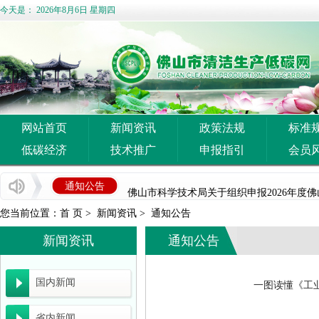
今天是：
2026年8月6日 星期四
企业推广宣传方案
佛山市清洁生产与低碳经济协会 佛山市陶瓷协
网站首页
新闻资讯
政策法规
标准
佛山市中小企业服务局转发广东省工业和信息化
低碳经济
技术推广
申报指引
会员
国家发展改革委等部门关于开展重点行业 节能
佛山市科学技术局关于组织申报2026年度佛
通知公告
您当前位置：
首 页
>
新闻资讯
广东省能源局关于《2026年广东省重点节能
>
通知公告
新闻资讯
通知公告
广东省工业和信息化厅关于开展2026年度省
广东省能源局关于开展2027年省级节能降耗
国内新闻
一图读懂《工
广东省科学技术厅 广东省财政厅 国家税务总
省内新闻